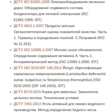
ДСТУ IEC 61881:2005
Электрооборудование железных
дорог. Оборудование подвижного состава.
Конденсаторы для силовой электроники (IEC
61881:1999, IDT)
ДСТУ 4823.1:2007
Продукты мясные.
Органолептическая оценка показателей качества. Часть
1. Термины и определения понятий. С Поправкой ИУС
№ 11-2011
ДСТУ ISO 12080-1:2007
Молоко сухое обезжиренное.
Определение содержания витамина А. Часть 1.
Колориметрический метод (ISO 12080-1:2000, IDT)
ДСТУ ISO 9232/IDF 146:2012
Йогурт. Идентификация
характерных микроорганизмов (Lactobacillus delbrueckii
subsр. bulgaricus та Streptococcus thermophilus) (ISO
9232:2003 (IDF 146:2003), IDT)
ДСТУ 8170:2015
Корма для животных. Заменители
цельного молока. Технические условия
ДСТУ 7401:2013
Уголь активный для ликеро-водочного
производства. Метод определения йодного числа