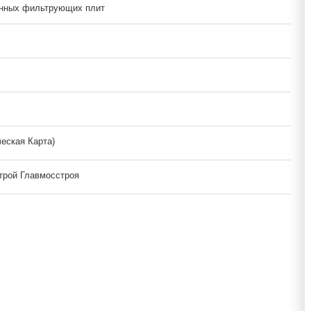
онных фильтрующих плит
ческая Карта)
трой Главмосстроя