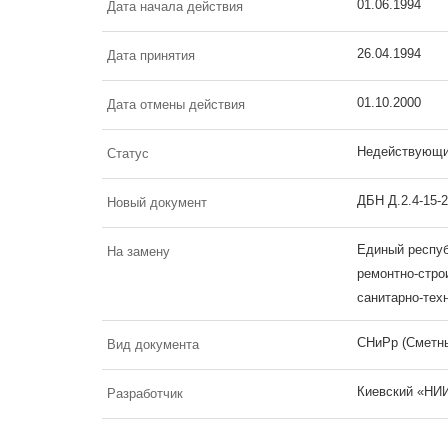
01.06.1994
Дата начала действия
26.04.1994
Дата принятия
01.10.2000
Дата отмены действия
Недействующ
Статус
ДБН Д.2.4-15-
Новый документ
Единый респуб
На замену
ремонтно-строи
санитарно-тех
СНиРр (Сметны
Вид документа
Киевский «НИИ
Разработчик