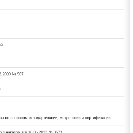
ий
08.2000 № 507
р
ны по вопросам стандартизации, метрологии и сертификации
о з наказом від 16.05.2023 № 3573