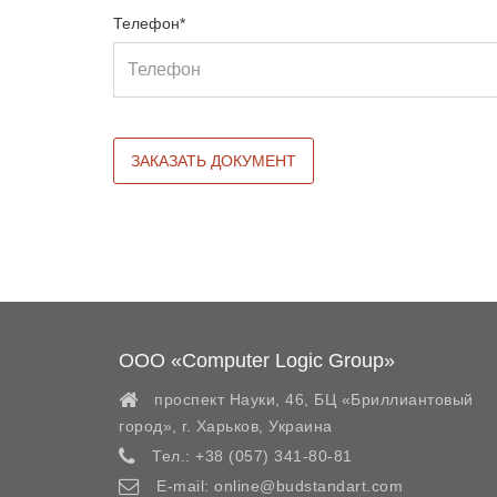
Телефон*
ООО «Computer Logic Group»
проспект Науки, 46, БЦ «Бриллиантовый
город»,
г. Харьков
,
Украина
Тел.:
+38 (057) 341-80-81
E-mail:
online@budstandart.com