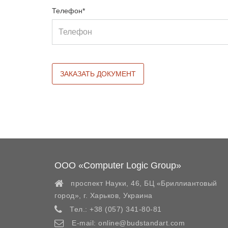
Телефон*
ООО «Computer Logic Group»
проспект Науки, 46, БЦ «Бриллиантовый
город»,
г. Харьков
,
Украина
Тел.:
+38 (057) 341-80-81
E-mail:
online@budstandart.com