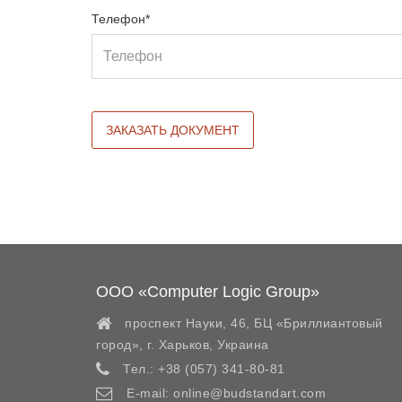
Телефон*
ООО «Computer Logic Group»
проспект Науки, 46, БЦ «Бриллиантовый
город»,
г. Харьков
,
Украина
Тел.:
+38 (057) 341-80-81
E-mail:
online@budstandart.com