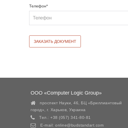
Телефон*
ООО «Computer Logic Group»
проспект Науки, 46, БЦ «Бриллиантовый
город»,
г. Харьков
,
Украина
Тел.:
+38 (057) 341-80-81
E-mail:
online@budstandart.com