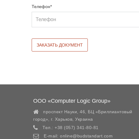
Телефон*
ООО «Computer Logic Group»
проспект Науки, 46, БЦ «Бриллиантовый
город»,
г. Харьков
,
Украина
Тел.:
+38 (057) 341-80-81
E-mail:
online@budstandart.com