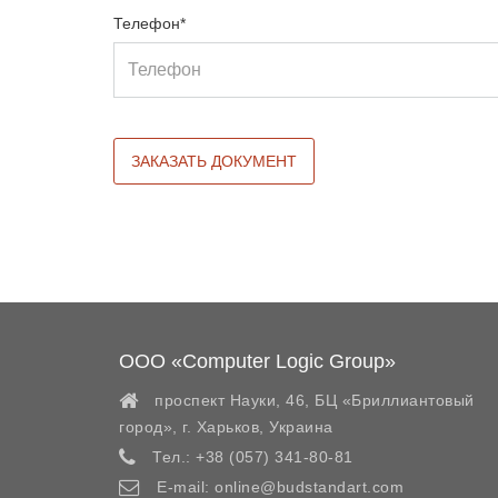
Телефон*
ООО «Computer Logic Group»
проспект Науки, 46, БЦ «Бриллиантовый
город»,
г. Харьков
,
Украина
Тел.:
+38 (057) 341-80-81
E-mail:
online@budstandart.com