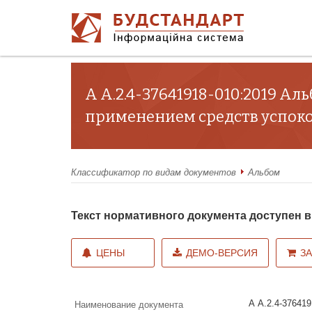
А А.2.4-37641918-010:2019 А
применением средств успок
Классификатор по видам документов
Альбом
Текст нормативного документа доступен
ЦЕНЫ
ДЕМО-ВЕРСИЯ
З
А А.2.4-37641
Наименование документа