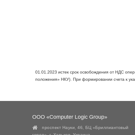
01.01.2023 истек срок освобождения от НДС опер
положения» НКУ). При формировании счета к ук
ООО «Computer Logic Group»
проспект Науки, 46, БЦ «Бриллиантовый
город»,
г. Харьков
,
Украина