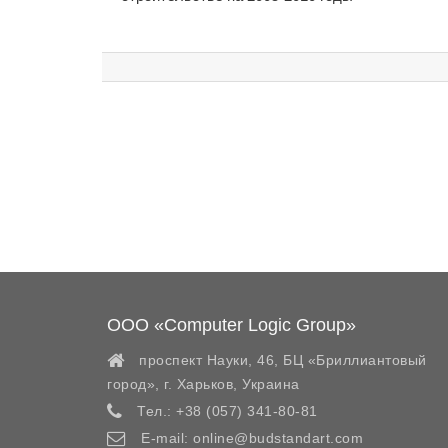
ООО «Computer Logic Group»
проспект Науки, 46, БЦ «Бриллиантовый
город»,
г. Харьков
,
Украина
Тел.:
+38 (057) 341-80-81
E-mail:
online@budstandart.com