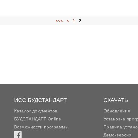
<<<
<
1
2
ИСС БУДСТАНДАРТ
СКАЧАТЬ
Каталог документов
Обновления
БУДСТАНДАРТ Online
Установка про
Возможности программы
Правила устано
Демо-версия