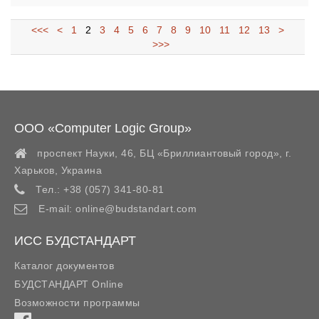
<<<
<
1
2
3
4
5
6
7
8
9
10
11
12
13
>
>>>
ООО «Computer Logic Group»
проспект Науки, 46, БЦ «Бриллиантовый город»,
г.
Харьков
,
Украина
Тел.:
+38 (057) 341-80-81
E-mail:
online@budstandart.com
ИСС БУДСТАНДАРТ
Каталог документов
БУДСТАНДАРТ Online
Возможности программы