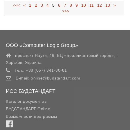
<<<
<
1
2
3
4
5
6
7
8
9
10
11
12
13
>
>>>
ООО «Computer Logic Group»
проспект Науки, 46, БЦ «Бриллиантовый город»,
г.
Харьков
,
Украина
Тел.:
+38 (057) 341-80-81
E-mail:
online@budstandart.com
ИСС БУДСТАНДАРТ
Каталог документов
БУДСТАНДАРТ Online
Возможности программы