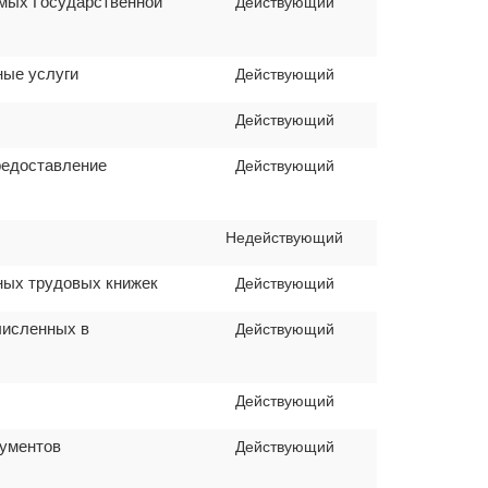
емых Государственной
Действующий
ные услуги
Действующий
Действующий
редоставление
Действующий
Недействующий
нных трудовых книжек
Действующий
численных в
Действующий
Действующий
кументов
Действующий