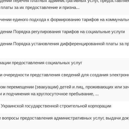
ждении перечня платных административных услуг, предоставля
платы за их предоставление и призна...
ечении единого подхода к формированию тарифов на коммуналь
ждении Порядка регулирования тарифов на социальные услуги
рждении Порядка установления дифференцированной платы за п
изации предоставления социальных услуг
 и очередности представления сведений для создания электро
ном перемещении (эвакуации) детей и лиц, проживающих или за
 и подчинения на круглосуточное пребывание, ...
 Украинской государственной строительной корпорации
е вопросы предоставления административных услуг, выдачи до