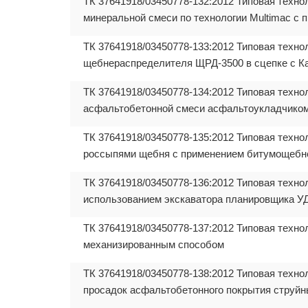
ТК 37641918/03450778-132:2012 Типовая техно
минеральной смеси по технологии Multimac с 
ТК 37641918/03450778-133:2012 Типовая техно
щебнераспределителя ЩРД-3500 в сцепке с К
ТК 37641918/03450778-134:2012 Типовая техно
асфальтобетонной смеси асфальтоукладчик
ТК 37641918/03450778-135:2012 Типовая техно
россыпями щебня с применением битумощебне
ТК 37641918/03450778-136:2012 Типовая техно
использованием экскаватора планировщика У
ТК 37641918/03450778-137:2012 Типовая техно
механизированным способом
ТК 37641918/03450778-138:2012 Типовая техно
просадок асфальтобетонного покрытия струйн