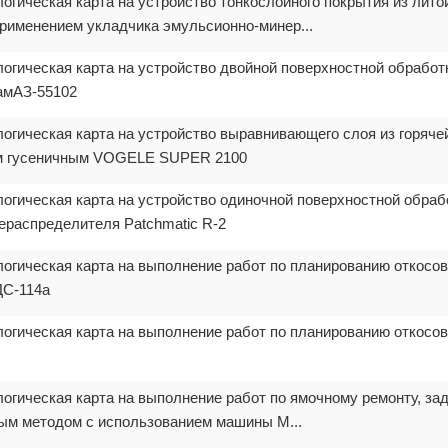
логическая карта на устройство тонкослойного покрытия из лито
применением укладчика эмульсионно-минер...
логическая карта на устройство двойной поверхностной обработ
амАЗ-55102
логическая карта на устройство выравнивающего слоя из горяче
ом гусеничным VOGELE SUPER 2100
логическая карта на устройство одиночной поверхностной обраб
распределителя Patchmatic R-2
логическая карта на выполнение работ по планированию откосо
ДС-114а
логическая карта на выполнение работ по планированию откосо
логическая карта на выполнение работ по ямочному ремонту, з
ым методом с использованием машины M...