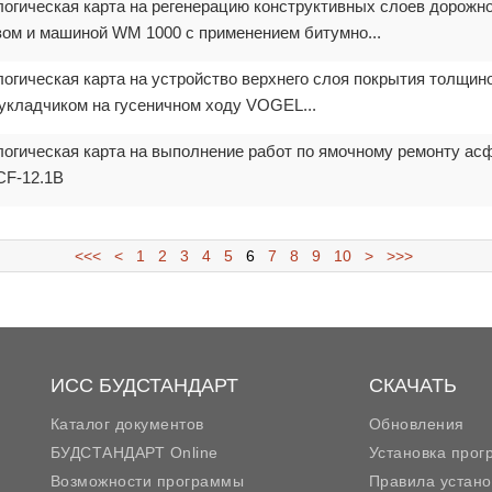
логическая карта на регенерацию конструктивных слоев дорожн
зом и машиной WM 1000 с применением битумно...
логическая карта на устройство верхнего слоя покрытия толщин
кладчиком на гусеничном ходу VOGEL...
логическая карта на выполнение работ по ямочному ремонту ас
CF-12.1B
<<<
<
1
2
3
4
5
6
7
8
9
10
>
>>>
ИСС БУДСТАНДАРТ
СКАЧАТЬ
Каталог документов
Обновления
БУДСТАНДАРТ Online
Установка про
Возможности программы
Правила устано