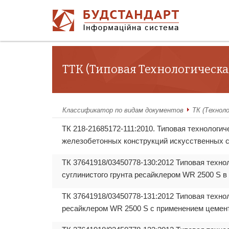
ТТК (Типовая Технологическа
Классификатор по видам документов
ТК (Технол
ТК 218-21685172-111:2010. Типовая технологи
железобетонных конструкций искусственных с
ТК 37641918/03450778-130:2012 Типовая техно
суглинистого грунта ресайклером WR 2500 S в
ТК 37641918/03450778-131:2012 Типовая техно
ресайклером WR 2500 S с применением цемен