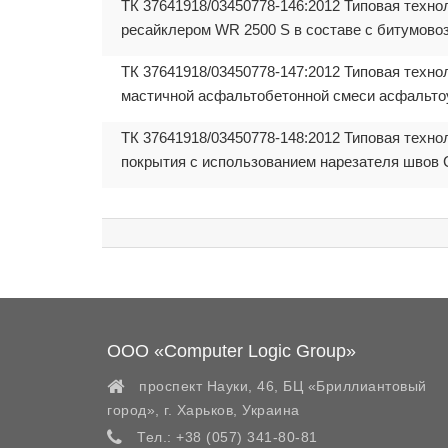
ТК 37641918/03450778-146:2012 Типовая техно
ресайклером WR 2500 S в составе с битумово
ТК 37641918/03450778-147:2012 Типовая техно
мастичной асфальтобетонной смеси асфальтоу
ТК 37641918/03450778-148:2012 Типовая техно
покрытия с использованием нарезателя швов 
ООО «Computer Logic Group»
проспект Науки, 46, БЦ «Бриллиантовый
город»,
г. Харьков
,
Украина
Тел.:
+38 (057) 341-80-81