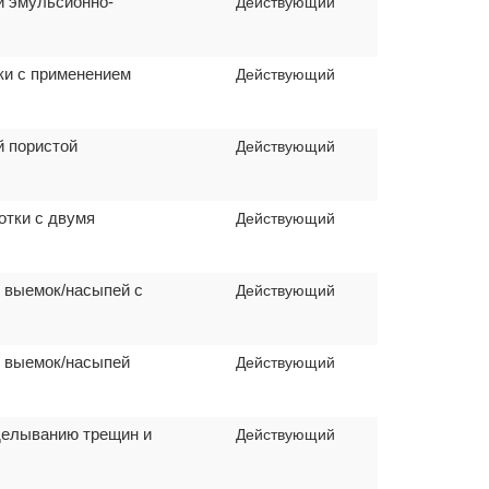
й эмульсионно-
Действующий
ки с применением
Действующий
й пористой
Действующий
отки с двумя
Действующий
в выемок/насыпей с
Действующий
в выемок/насыпей
Действующий
аделыванию трещин и
Действующий