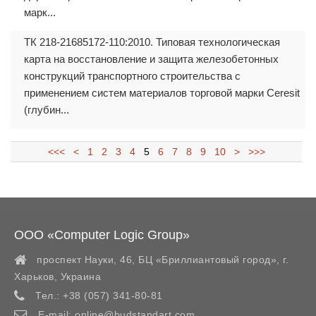
марк...
ТК 218-21685172-110:2010. Типовая технологическая
карта на восстановление и защита железобетонных
конструкций транспортного строительства с
применением систем материалов торговой марки Ceresit
(глубин...
<<<
<
1
2
3
4
5
6
7
8
9
10
>
>>>
ООО «Computer Logic Group»
проспект Науки, 46, БЦ «Бриллиантовый город»,
г.
Харьков
,
Украина
Тел.:
+38 (057) 341-80-81
E-mail:
online@budstandart.com