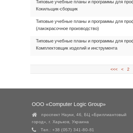
Типовые учебные планы и программы для про
Кокильщик-сборщик
Типовые учебные планы и программы для про
(лакокрасочное производство)
Типовые учебные планы и программы для про
Комплектовщик изделий и инструмента
<<<
<
2
ООО «Computer Logic Group»
проспект Науки, 46, БЦ «Бриллиантовый
город»,
г. Харьков
,
Украина
Тел.:
+38 (057) 341-80-81